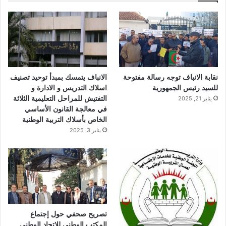
ب
ي
ت
و
و
ق
ك
ب
ر
ا
نقابة الانباف توجه رسالة مفتوحة
الانباف يتمسك بمبدأ توحيد تصنيف
م
للسيد رئيس الجمهورية
اسلاك التدريس و الادارة و
التفتيش للمراحل التعليمية الثلاثة
يناير 21, 2025
في معالجة القانون الأساسي
الخاص بأسلاك التربية الوطنية
يناير 3, 2025
تصريح صحفي حول إجتماع
المكتب الوطني للاتحاد الوطني