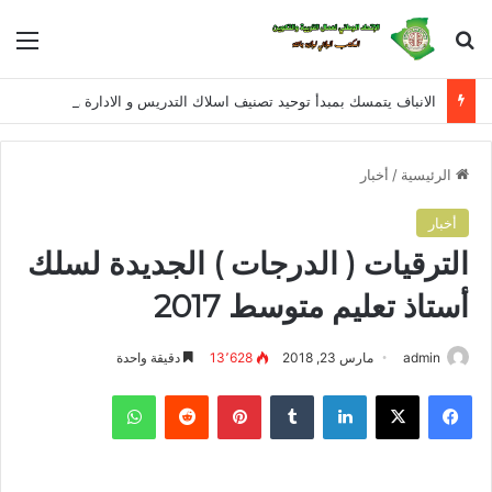
بحث عن
الق
الانباف يتمسك بمبدأ توحيد تصنيف اسلاك التدريس و الادارة و التفتيش للمراحل التعليمية الثلاثة في معالجة القانون الأساسي الخاص بأسلاك التربية الوطنية
الرئيسية
/
أخبار
أخبار
الترقيات ( الدرجات ) الجديدة لسلك
أستاذ تعليم متوسط 2017
admin
مارس 23, 2018
13٬628
دقيقة واحدة
فيسبوك
X
لينكدإن
‏Tumblr
بينتيريست
‏Reddit
واتساب