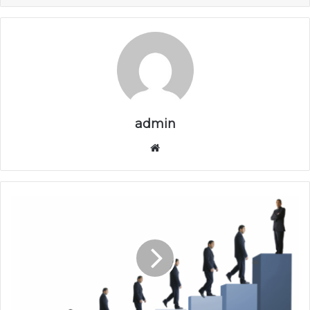
admin
موق
ع
الوي
ب