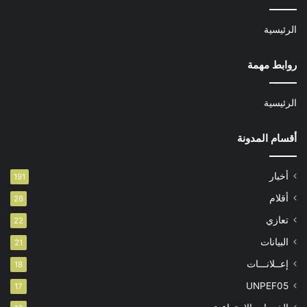
الرئيسية
روابط مهمة
الرئيسية
أقسام المدونة
أخبار
191
أقلام
26
تعازي
22
البيانات
21
إعــلانـــات
18
UNPEF05
17