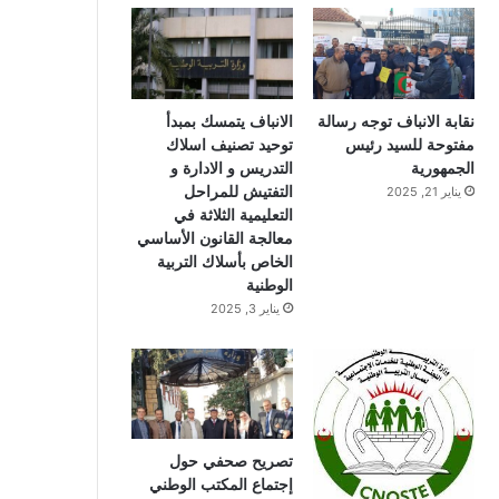
و
و
ق
ك
ب
ر
ا
نقابة الانباف توجه رسالة
الانباف يتمسك بمبدأ
مفتوحة للسيد رئيس
توحيد تصنيف اسلاك
م
الجمهورية
التدريس و الادارة و
التفتيش للمراحل
يناير 21, 2025
التعليمية الثلاثة في
معالجة القانون الأساسي
الخاص بأسلاك التربية
الوطنية
يناير 3, 2025
تصريح صحفي حول
إجتماع المكتب الوطني