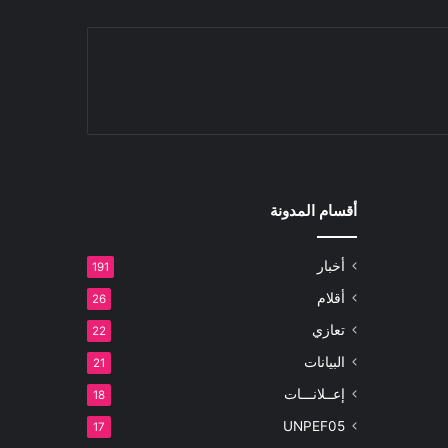
أقسام المدونة
أخبار
191
أقلام
26
تعازي
22
البيانات
21
إعــلانـــات
18
UNPEF05
17