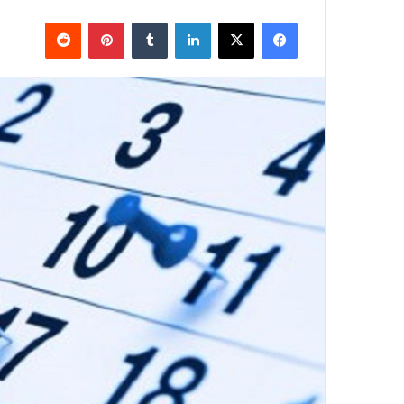
فيسبوك
X
لينكدإن
‏Tumblr
بينتيريست
‏Reddit