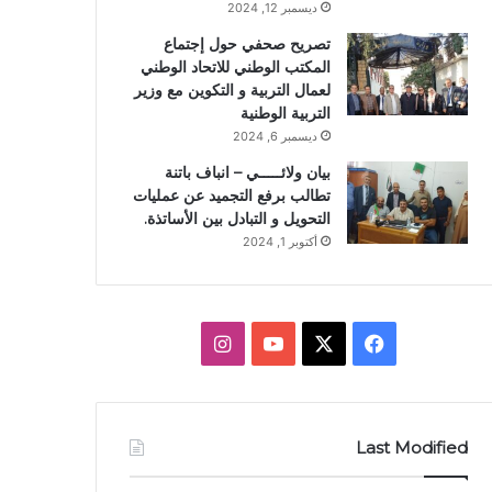
ديسمبر 12, 2024
تصريح صحفي حول إجتماع
المكتب الوطني للاتحاد الوطني
لعمال التربية و التكوين مع وزير
التربية الوطنية
ديسمبر 6, 2024
بيان ولائـــــي – انباف باتنة
تطالب برفع التجميد عن عمليات
التحويل و التبادل بين الأساتذة.
أكتوبر 1, 2024
ف
X
ي
ا
ي
و
ن
س
ت
س
Last Modified
ب
ي
ت