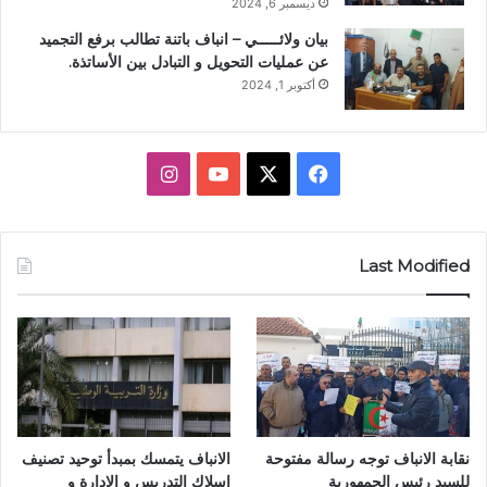
ديسمبر 6, 2024
بيان ولائـــــي – انباف باتنة تطالب برفع التجميد
عن عمليات التحويل و التبادل بين الأساتذة.
أكتوبر 1, 2024
ف
X
ي
ا
ي
و
ن
س
ت
س
Last Modified
ب
ي
ت
و
و
ق
ك
ب
ر
ا
نقابة الانباف توجه رسالة مفتوحة
الانباف يتمسك بمبدأ توحيد تصنيف
م
للسيد رئيس الجمهورية
اسلاك التدريس و الادارة و