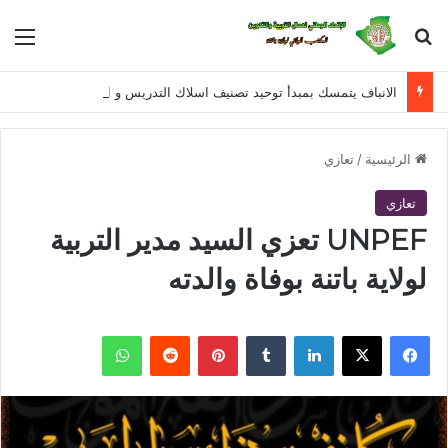
بحث عن
الق
الانباف يتمسك بمبدأ توحيد تصنيف اسلاك التدريس و الادارة و التفتيش للمراحل التعليمية الثلاثة في معالجة القانون الأساسي الخاص بأسلاك التربية الوطنية
الرئيسية
/
تعازي
تعازي
UNPEF تعزي السيد مدير التربية
لولاية باتنة بوفاة والدته
فيسبوك
X
لينكدإن
‏Tumblr
بينتيريست
‏Reddit
واتساب