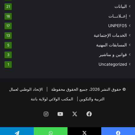
البيانات
21
إعــلانـــات
18
UNPEF05
17
الخدمات الإجتماعية
13
المسابقات المهنية
5
قوانين و مناشير
3
Uncategorized
1
© حقوق النشر 2026، جميع الحقوق محفوظة | الإتحاد الوطني لعمال
التربية والتكوين | المكتب الولائي لولاية باتنة
فيسبوك
X
يوتيوب
انستقرام