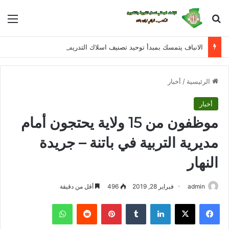
بحث عن
الق
الانباف يتمسك بمبدأ توحيد تصنيف اسلاك التدريس و الادارة و التفتيش للمراحل التعليمية الثلاثة في معالجة القانون الأساسي الخاص بأسلاك التربية الوطنية
الرئيسية
/
أخبار
أخبار
موظفون من 15 ولاية يحتجون أمام
مديرية التربية في باتنة – جريدة
النهار
admin
فبراير 28, 2019
496
أقل من دقيقة
فيسبوك
X
لينكدإن
بينتيريست
واتساب