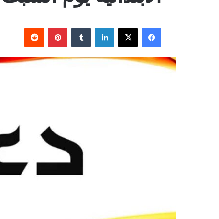
فيسبوك
X
لينكدإن
بينتيريست