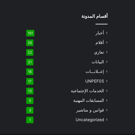
أقسام المدونة
أخبار
191
أقلام
26
تعازي
22
البيانات
21
إعــلانـــات
18
UNPEF05
17
الخدمات الإجتماعية
13
المسابقات المهنية
5
قوانين و مناشير
3
Uncategorized
1