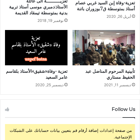
تعزيـــــــــــة الى عائلة
تعزية-وفاة إبن السيد غربي عصام
الأستاذ:دمبري موسى أستاذ تربية
أستاذ بمتوسطة ق7بوزوران باتنة
بدنية بمتوسطة تيمقاد القديمة
أبريل 26, 2020
نوفمبر 19, 2018
تأبينية المرحوم المناضل عبد
تعزية -وفاة«شقيق»الأستاذ بلقاسم
الحفيظ مستاري
عامر السعيد
ديسمبر 11, 2021
ديسمبر 25, 2020
Follow Us
من صفحة إعدادات إضافة أرقام قم بتعيين بيانات حساباتك على الشبكات
الإجتماعية.