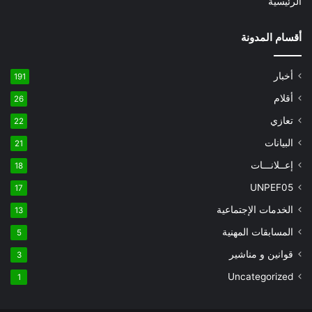
الرئيسية
أقسام المدونة
أخبار
191
أقلام
26
تعازي
22
البيانات
21
إعــلانـــات
18
UNPEF05
17
الخدمات الإجتماعية
13
المسابقات المهنية
5
قوانين و مناشير
3
Uncategorized
1