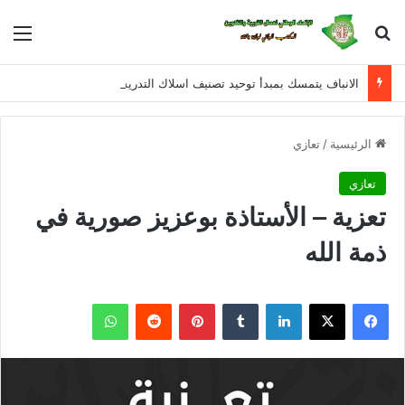
بحث عن
الق
الانباف يتمسك بمبدأ توحيد تصنيف اسلاك التدريس و الادارة و التفتيش للمراحل التعليمية الثلاثة في معالجة القانون الأساسي الخاص بأسلاك التربية الوطنية
الرئيسية
/
تعازي
تعازي
تعزية – الأستاذة بوعزيز صورية في
ذمة الله
فيسبوك
X
لينكدإن
بينتيريست
واتساب