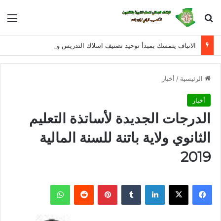
بحث عن
الق
الانباف يتمسك بمبدأ توحيد تصنيف اسلاك التدريس و الادارة و التفتيش للمراحل التعليمية الثلاثة في معالجة القانون الأساسي الخاص بأسلاك التربية الوطنية
الرئيسية
/
أخبار
أخبار
الدرجات الجديدة لأساتذة التعليم
الثانوي ولاية باتنة للسنة المالية
2019
فيسبوك
X
لينكدإن
بينتيريست
واتساب