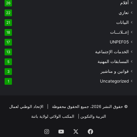
أقلام
26
تعازي
22
البيانات
21
إعــلانـــات
18
UNPEF05
17
الخدمات الإجتماعية
13
المسابقات المهنية
5
قوانين و مناشير
3
Uncategorized
1
© حقوق النشر 2026، جميع الحقوق محفوظة | الإتحاد الوطني لعمال
التربية والتكوين | المكتب الولائي لولاية باتنة
فيسبوك
X
يوتيوب
انستقرام