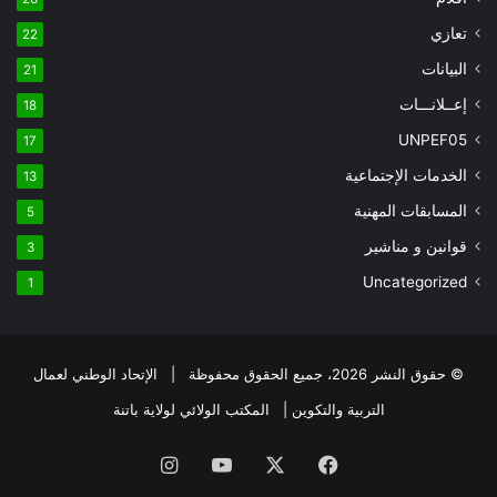
تعازي
22
البيانات
21
إعــلانـــات
18
UNPEF05
17
الخدمات الإجتماعية
13
المسابقات المهنية
5
قوانين و مناشير
3
Uncategorized
1
© حقوق النشر 2026، جميع الحقوق محفوظة | الإتحاد الوطني لعمال
التربية والتكوين | المكتب الولائي لولاية باتنة
فيسبوك
X
يوتيوب
انستقرام