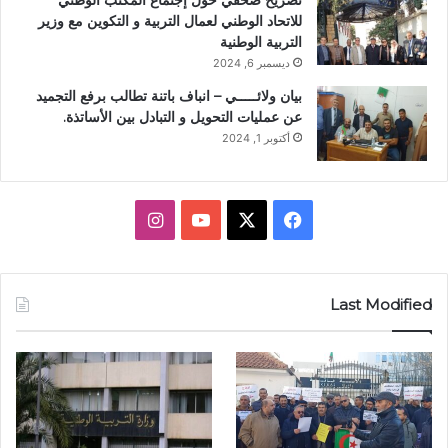
تصريح صحفي حول إجتماع المكتب الوطني
للاتحاد الوطني لعمال التربية و التكوين مع وزير
التربية الوطنية
ديسمبر 6, 2024
بيان ولائـــــي – انباف باتنة تطالب برفع التجميد
عن عمليات التحويل و التبادل بين الأساتذة.
أكتوبر 1, 2024
ف
X
ي
ا
ي
و
ن
س
ت
س
Last Modified
ب
ي
ت
و
و
ق
ك
ب
ر