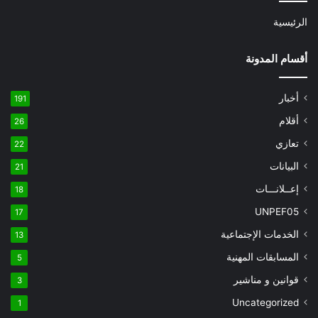
الرئيسية
أقسام المدونة
أخبار
191
أقلام
26
تعازي
22
البيانات
21
إعــلانـــات
18
UNPEF05
17
الخدمات الإجتماعية
13
المسابقات المهنية
5
قوانين و مناشير
3
Uncategorized
1