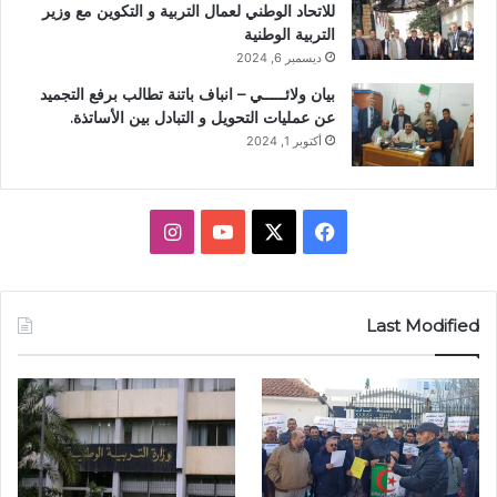
للاتحاد الوطني لعمال التربية و التكوين مع وزير
التربية الوطنية
ديسمبر 6, 2024
بيان ولائـــــي – انباف باتنة تطالب برفع التجميد
عن عمليات التحويل و التبادل بين الأساتذة.
أكتوبر 1, 2024
ف
X
ي
ا
ي
و
ن
س
ت
س
Last Modified
ب
ي
ت
و
و
ق
ك
ب
ر