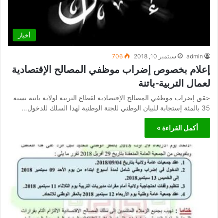
أخبار
admin
سبتمبر 10, 2018
706
إعلام بخصوص إضراب موظفي المصالح الإقتصادية
لعمال التربية-باتنة
حقق إضراب موظفي المصالح الإقتصادية لقطاع التربية لولاية باتنة نسبة
35 بالمئة إستجابة للبيان الوطني للجنة الوطنية لهدا السلك للدخول…
أكمل القراءة »