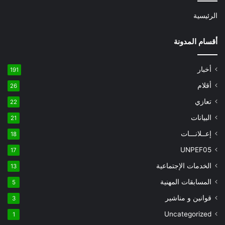
الرئيسية
أقسام المدونة
أخبار
191
أقلام
26
تعازي
22
البيانات
21
إعــلانـــات
18
UNPEF05
17
الخدمات الإجتماعية
13
المسابقات المهنية
5
قوانين و مناشير
3
Uncategorized
1