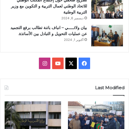
تصريح صحفي حول إجتماع المكتب الوطني
للاتحاد الوطني لعمال التربية و التكوين مع وزير
التربية الوطنية
ديسمبر 6, 2024
بيان ولائـــــي – انباف باتنة تطالب برفع التجميد
عن عمليات التحويل و التبادل بين الأساتذة.
أكتوبر 1, 2024
ف
X
ي
ا
ي
و
ن
س
ت
س
Last Modified
ب
ي
ت
و
و
ق
ك
ب
ر