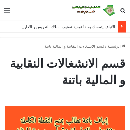
بحث عن
الق
الانباف يتمسك بمبدأ توحيد تصنيف اسلاك التدريس و الادارة و التفتيش للمراحل التعليمية الثلاثة في معالجة القانون الأساسي الخاص بأسلاك التربية الوطنية
الرئيسية
/
قسم الانشغالات النقابية و المالية باتنة
قسم الانشغالات النقابية
و المالية باتنة