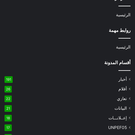
الرئيسية
روابط مهمة
الرئيسية
أقسام المدونة
أخبار
191
أقلام
26
تعازي
22
البيانات
21
إعــلانـــات
18
UNPEF05
17