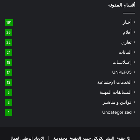
أقسام المدونة
أخبار
191
أقلام
26
تعازي
22
البيانات
21
إعــلانـــات
18
UNPEF05
17
الخدمات الإجتماعية
13
المسابقات المهنية
5
قوانين و مناشير
3
Uncategorized
1
© حقوق النشر 2026، جميع الحقوق محفوظة | الإتحاد الوطني لعمال