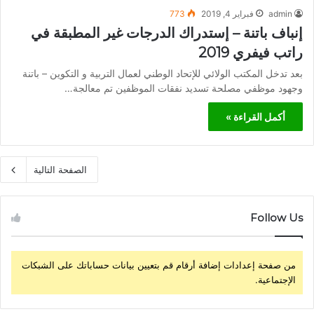
admin
فبراير 4, 2019
773
إنباف باتنة – إستدراك الدرجات غير المطبقة في
راتب فيفري 2019
بعد تدخل المكتب الولائي للإتحاد الوطني لعمال التربية و التكوين – باتنة
وجهود موظفي مصلحة تسديد نفقات الموظفين تم معالجة…
أكمل القراءة »
الصفحة التالية
Follow Us
من صفحة إعدادات إضافة أرقام قم بتعيين بيانات حساباتك على الشبكات
الإجتماعية.