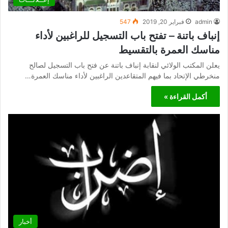
admin
فبراير 20, 2019
547
إنباف باتنة – تفتح باب التسجيل للراغبين لأداء
مناسك العمرة بالتقسيط
يعلن المكتب الولائي لنقابة إنباف باتنة عن فتح باب التسجيل لصالح
منخرطي الإتحاد بما فيهم المتقاعدين الراغبين لأداء مناسك العمرة…
أكمل القراءة »
أخبار