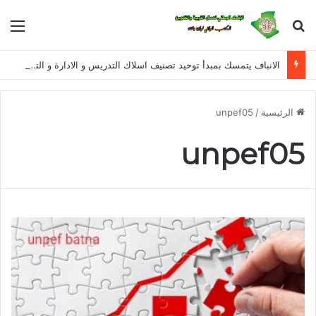
بحث عن
الق
الانباف يتمسك بمبدأ توحيد تصنيف اسلاك التدريس و الادارة و التفتيش للمراحل التعليمية الثلاثة في معالجة القانون الأساسي الخاص بأسلاك التربية الوطنية
الرئيسية
/
unpef05
unpef05