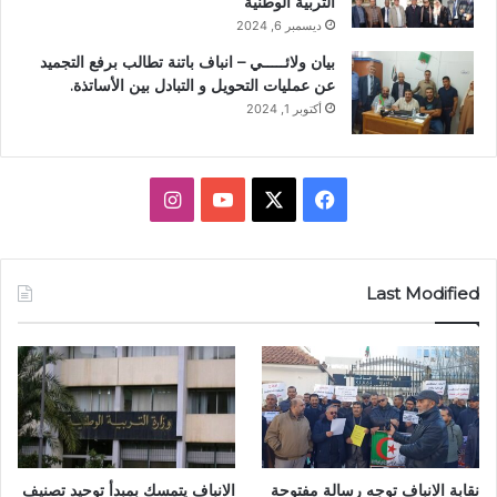
التربية الوطنية
ديسمبر 6, 2024
بيان ولائـــــي – انباف باتنة تطالب برفع التجميد
عن عمليات التحويل و التبادل بين الأساتذة.
أكتوبر 1, 2024
ف
X
ي
ا
ي
و
ن
س
ت
س
Last Modified
ب
ي
ت
و
و
ق
ك
ب
ر
ا
نقابة الانباف توجه رسالة مفتوحة
الانباف يتمسك بمبدأ توحيد تصنيف