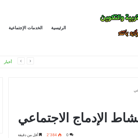
الرئيسية
الخدمات الإجتماعية
الانباف يتمسك بمبدأ توحيد تصنيف اسلاك التدريس و الادارة و التفتيش للمراحل التعليمية الثلاثة في معالجة القانون الأساسي الخاص بأسلاك التربية الوطنية
أخبار
عي
اط الإدماج الاجتماعي
0
2٬384
أقل من دقيقة