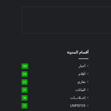
أقسام المدونة
أخبار
191
أقلام
26
تعازي
22
البيانات
21
إعــلانـــات
18
UNPEF05
17