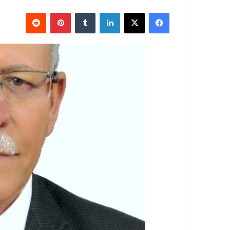
فيسبوك
X
لينكدإن
‏Tumblr
بينتيريست
‏Reddit