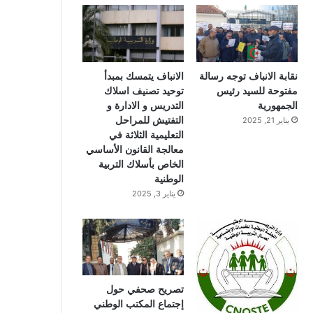
و
و
ق
ك
ب
ر
ا
نقابة الانباف توجه رسالة
الانباف يتمسك بمبدأ
مفتوحة للسيد رئيس
توحيد تصنيف اسلاك
م
الجمهورية
التدريس و الادارة و
التفتيش للمراحل
يناير 21, 2025
التعليمية الثلاثة في
معالجة القانون الأساسي
الخاص بأسلاك التربية
الوطنية
يناير 3, 2025
تصريح صحفي حول
إجتماع المكتب الوطني