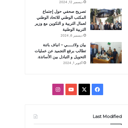
ديسمبر 12, 2024
تصريح صحفي حول إجتماع
المكتب الوطني للاتحاد الوطني
لعمال التربية و التكوين مع وزير
التربية الوطنية
ديسمبر 6, 2024
بيان ولائـــــي – انباف باتنة
تطالب برفع التجميد عن عمليات
التحويل و التبادل بين الأساتذة.
أكتوبر 1, 2024
ف
X
ي
ا
ي
و
ن
س
ت
س
Last Modified
ب
ي
ت