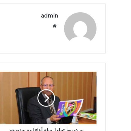
admin
موق
ع
الوي
ب
بن غبريط تحاول سلخ أبنائنا من جذورهم