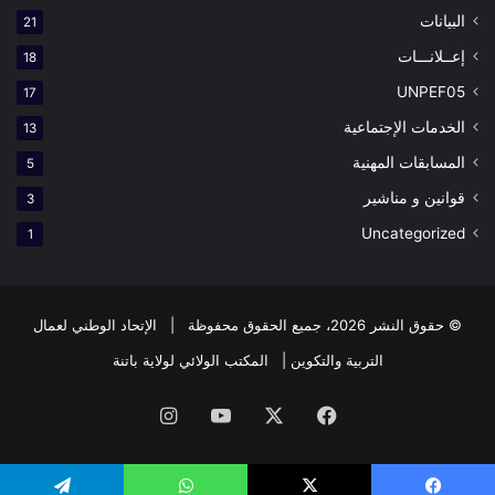
البيانات
21
إعــلانـــات
18
UNPEF05
17
الخدمات الإجتماعية
13
المسابقات المهنية
5
قوانين و مناشير
3
Uncategorized
1
© حقوق النشر 2026، جميع الحقوق محفوظة | الإتحاد الوطني لعمال
التربية والتكوين | المكتب الولائي لولاية باتنة
فيسبوك
X
يوتيوب
انستقرام