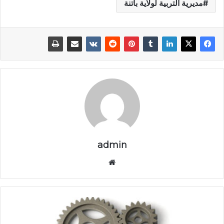
مديرية التربية لولاية باتنة
admin
موق
ع
الوي
ب