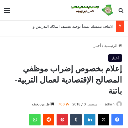
بحث عن
الق
الانباف يتمسك بمبدأ توحيد تصنيف اسلاك التدريس و الادارة و التفتيش للمراحل التعليمية الثلاثة في معالجة القانون الأساسي الخاص بأسلاك التربية الوطنية
الرئيسية
/
أخبار
أخبار
إعلام بخصوص إضراب موظفي
المصالح الإقتصادية لعمال التربية-
باتنة
admin
سبتمبر 10, 2018
706
أقل من دقيقة
فيسبوك
X
لينكدإن
‏Tumblr
بينتيريست
‏Reddit
واتساب