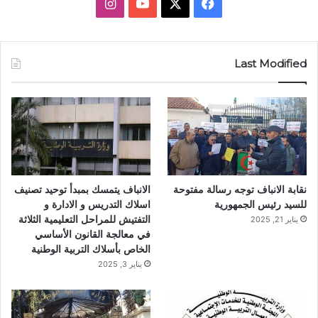
ف
X
ي
ا
ي
و
ن
س
ت
س
Last Modified
ب
ي
ت
و
و
ق
ك
ب
ر
ا
نقابة الانباف توجه رسالة مفتوحة
الانباف يتمسك بمبدأ توحيد تصنيف
م
للسيد رئيس الجمهورية
اسلاك التدريس و الادارة و
التفتيش للمراحل التعليمية الثلاثة
يناير 21, 2025
في معالجة القانون الأساسي
الخاص بأسلاك التربية الوطنية
يناير 3, 2025