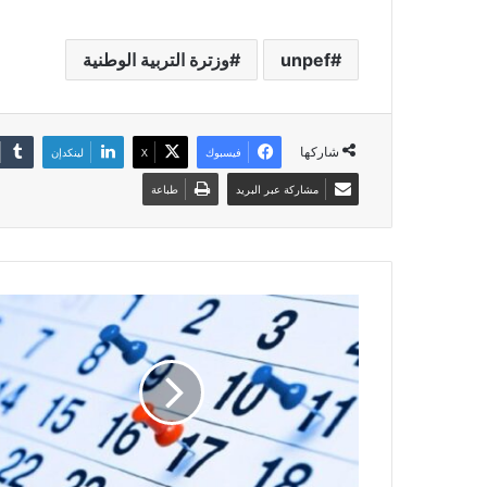
unpef
وزترة التربية الوطنية
شاركها
فيسبوك
X
لينكدإن
مشاركة عبر البريد
طباعة