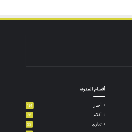
أقسام المدونة
أخبار
191
أقلام
26
تعازي
22