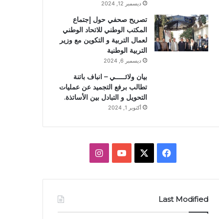
ديسمبر 12, 2024
تصريح صحفي حول إجتماع
المكتب الوطني للاتحاد الوطني
لعمال التربية و التكوين مع وزير
التربية الوطنية
ديسمبر 6, 2024
بيان ولائـــــي – انباف باتنة
تطالب برفع التجميد عن عمليات
التحويل و التبادل بين الأساتذة.
أكتوبر 1, 2024
ف
X
ي
ا
ي
و
ن
س
ت
س
Last Modified
ب
ي
ت