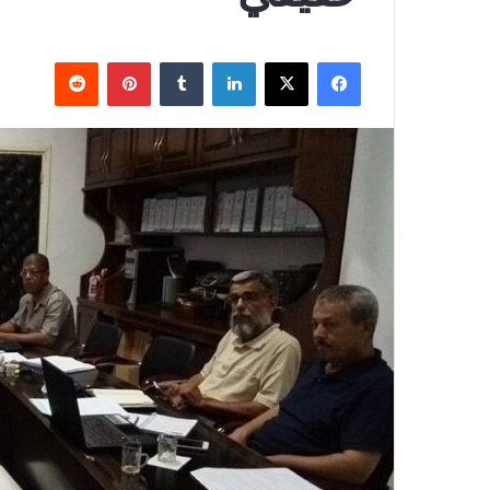
فيسبوك
X
لينكدإن
‏Tumblr
بينتيريست
‏Reddit