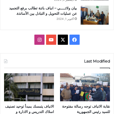
بيان ولائـــــي – انباف باتنة تطالب برفع التجميد
عن عمليات التحويل و التبادل بين الأساتذة.
أكتوبر 1, 2024
ف
X
ي
ا
ي
و
ن
س
ت
س
Last Modified
ب
ي
ت
و
و
ق
ك
ب
ر
ا
نقابة الانباف توجه رسالة مفتوحة
الانباف يتمسك بمبدأ توحيد تصنيف
م
للسيد رئيس الجمهورية
اسلاك التدريس و الادارة و