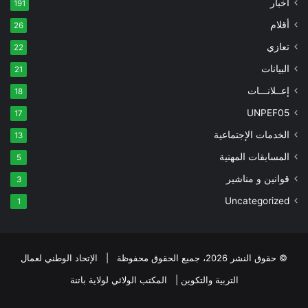
أخبار
191
أقلام
26
تعازي
22
البيانات
21
إعــلانـــات
18
UNPEF05
17
الخدمات الإجتماعية
13
المسابقات المهنية
5
قوانين و مناشير
3
Uncategorized
1
© حقوق النشر 2026، جميع الحقوق محفوظة | الإتحاد الوطني لعمال
التربية والتكوين | المكتب الولائي لولاية باتنة