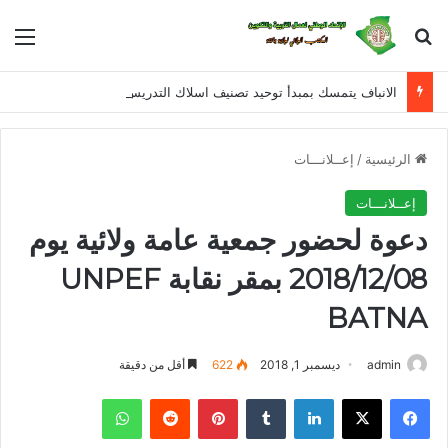
بحث عن
الق
الانباف يتمسك بمبدأ توحيد تصنيف اسلاك التدريس و الادارة و التفتيش للمراحل التعليمية الثلاثة في معالجة القانون الأساسي الخاص بأسلاك التربية الوطنية
الرئيسية
/
إعــلانـــات
إعــلانـــات
دعوة لحضور جمعية عامة ولائية يوم
2018/12/08 بمقر نقابة UNPEF
BATNA
admin
ديسمبر 1, 2018
622
أقل من دقيقة
فيسبوك
X
لينكدإن
‏Tumblr
بينتيريست
‏Reddit
واتساب