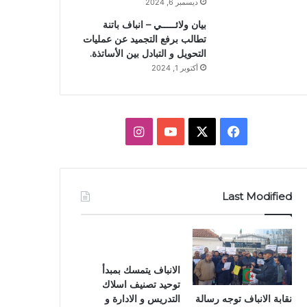
ديسمبر 6, 2024
بيان ولائـــــي – انباف باتنة
تطالب برفع التجميد عن عمليات
التحويل و التبادل بين الأساتذة.
أكتوبر 1, 2024
X
فيسبوك
يوتيوب
انستقرام
Last Modified
الانباف يتمسك بمبدأ
توحيد تصنيف اسلاك
نقابة الانباف توجه رسالة
التدريس و الادارة و