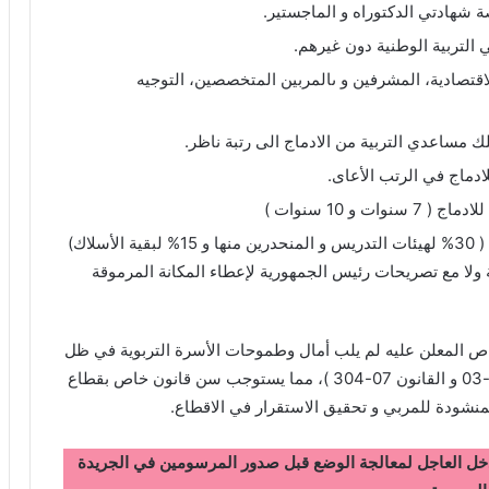
 شهادتي الدكتوراه و الماجستير.
لتربية الوطنية دون غيرهم.
لاقتصادية، المشرفين و ىالمربين المتخصصين، التوجيه
مساعدي التربية من الادماج الى رتبة ناظر.
و 10 سنوات )
إن قيمة النسب المستحدثة في النظام التعويضي ( 30% لهيئات التدريس و المنحدرين منها و 15% لبقية الأسلاك)
ة ولا مع تصريحات رئيس الجمهورية لإعطاء المكانة المرموقة
لخاص المعلن عليه لم يلب أمال وطموحات الأسرة التربوية في ظل
غياب مراجعة القوانين الأساسية المرجعية ( الأمرية 06-03 و القانون 07-304 )، مما يستوجب سن قانون خاص بقطاع
المنشودة للمربي و تحقيق الاستقرار في الاقطاع.
جمهورية للتدخل العاجل لمعالجة الوضع قبل صدور المرسومين في الجريدة