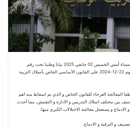
أصدر الاتحاد الوطني لعمال التربية و التكوين ( إنباف ) مساء أمس الخميس 02 جانفي 2025 بيانا وطنيا تحت رقم
2025/01 على خلفية مصادقة مجلس الوزراء المنعقد يوم 22-12-2024 على القانون الأساسي الخاص بأسلاك التربية
طعا المعالجة العرجاء للقانون الخاص و الذي تم اسقاط منه اهم
تصنيف بين مختلف اسلاك التدريس و الادارة و التفتيش، مما أحدث
 الادماج و يستعجل معالجة الاختلالات الكبرى منها:
صنيف و الترقية و الادماج.