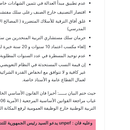
عدم تطبيق مبدأ العدالة في تثمين الشهادات خاصة
اقتصار التصنيف خارج الصنف رعلى سلك مفتشي ا
غلق أفاق الترقية للأسلاك المتضررة ( المصالح ا
المدرسي)
حرمان سلك مستشاري التربية المنحدرين من سلك 
إلغاء مكسب اعتماد 10 سنوات و 20 سنة خبرة للادماج في الرتب الأعاى.
عدم توحيد المسطرة في عدد السنوات المطلوبة للادماج ( 7 سنوات 
غير كافية و لا تتوافق مع انخفاض القدرة الشرائي
لعمال القطاع عامة و الأستاذ خاصة.
حيث ختم البيان بــــــ: أخيرا فان القانون الأساسي ا
التربية الوطنية خارج الوظيفة العمومية لرفع المكانة 
وعليه فان : unpef يدعو السيد رئيس ال